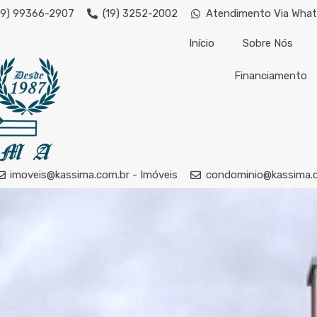
19) 99366-2907
(19) 3252-2002
Atendimento Via Wha
Início
Sobre Nós
Financiamento
imoveis@kassima.com.br - Imóveis
condominio@kassima.