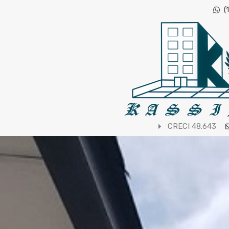
(
CRECI 48.643