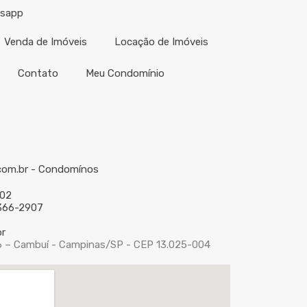
tsapp
Venda de Imóveis
Locação de Imóveis
Contato
Meu Condomínio
com.br - Condomínos
002
9366-2907
r
 116 – Cambuí - Campinas/SP - CEP 13.025-004