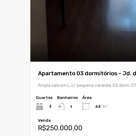
Apartamento 03 dormitórios – Jd. d
Ampla sala em L, c/ pequena varanda; 03 dorm, 0
Quartos
Banheiros
Área
3
62
m²
1
Venda
R$250.000,00