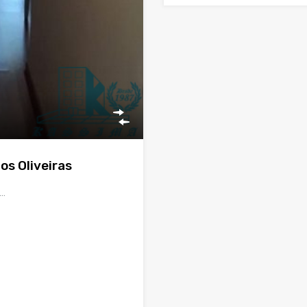
os Oliveiras
1…