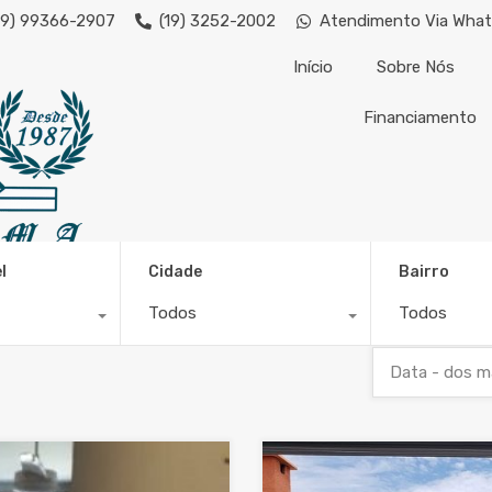
19) 99366-2907
(19) 3252-2002
Atendimento Via Wha
Início
Sobre Nós
Financiamento
imoveis@kassima.com.br - Imóveis
condominio@kassima.
l
Cidade
Bairro
Todos
Todos
Data - dos m