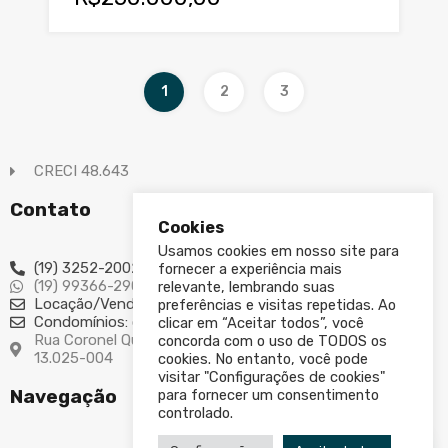
1
2
3
CRECI 48.643
Contato
Cookies
Usamos cookies em nosso site para
(19) 3252-2002
fornecer a experiência mais
(19) 99366-2907
relevante, lembrando suas
Locação/Vendas: imoveis@kassima.com.br
preferências e visitas repetidas. Ao
Condomínios: condominio@kassima.com.br
clicar em “Aceitar todos”, você
Rua Coronel Quirino, 116 – Cambuí - Campinas/SP - CEP
concorda com o uso de TODOS os
13.025-004
cookies. No entanto, você pode
visitar "Configurações de cookies"
Navegação
para fornecer um consentimento
controlado.