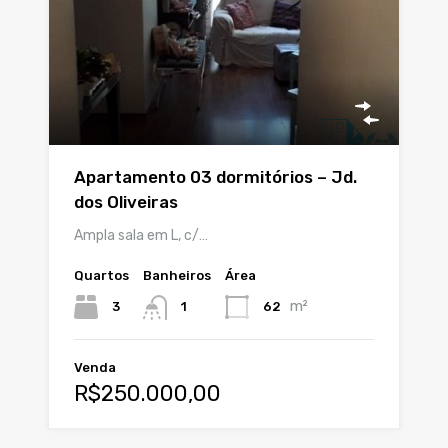
Apartamento 03 dormitórios – Jd.
dos Oliveiras
Ampla sala em L, c/…
Quartos
Banheiros
Área
m²
3
62
1
Venda
R$250.000,00