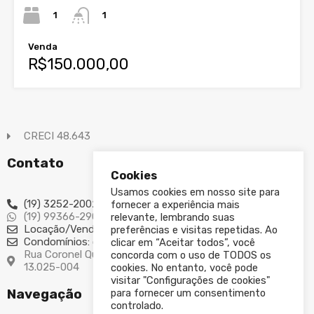
1
1
Venda
R$150.000,00
CRECI 48.643
Contato
Cookies
Usamos cookies em nosso site para
(19) 3252-2002
fornecer a experiência mais
(19) 99366-2907
relevante, lembrando suas
Locação/Vendas: imoveis@kassima.com.br
preferências e visitas repetidas. Ao
Condomínios: condominio@kassima.com.br
clicar em “Aceitar todos”, você
Rua Coronel Quirino, 116 – Cambuí - Campinas/SP - CEP
concorda com o uso de TODOS os
13.025-004
cookies. No entanto, você pode
visitar "Configurações de cookies"
Navegação
para fornecer um consentimento
controlado.