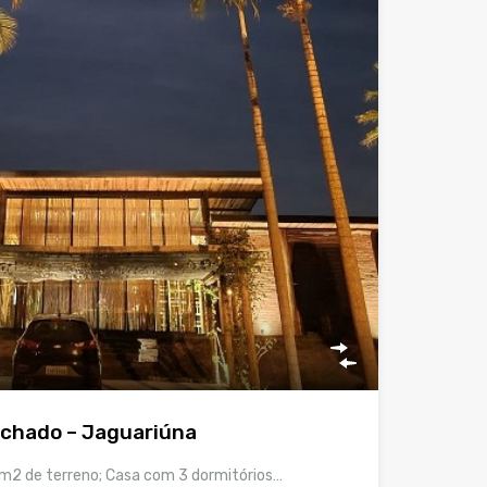
chado – Jaguariúna
2 de terreno; Casa com 3 dormitórios…