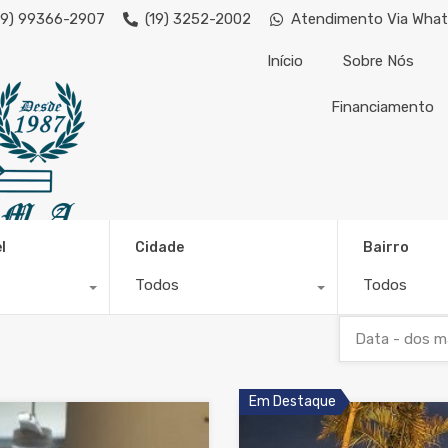
19) 99366-2907
(19) 3252-2002
Atendimento Via Wha
Início
Sobre Nós
Financiamento
imoveis@kassima.com.br - Imóveis
condominio@kassima.
l
Cidade
Bairro
Todos
Todos
Data - dos m
Em Destaque