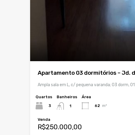
Apartamento 03 dormitórios – Jd. d
Ampla sala em L, c/ pequena varanda; 03 dorm, 0
Quartos
Banheiros
Área
3
62
m²
1
Venda
R$250.000,00